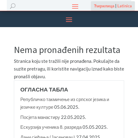
Ћирилица
|
Latinica
Nema pronađenih rezultata
Stranica koju ste tražili nije pronađena. Pokušajte da
suzite pretragu, ili koristite navigaciju iznad kako biste
pronašli objavu.
ОГЛАСНА ТАБЛА
Републичко такмичењe из српског језика и
језичке културе
05.06.2025.
Посјета манастиру
22.05.2025.
Ескурзија ученика 8. разреда
05.05.2025.
Дани сјећања (Јасеновац)
27.04.2025.