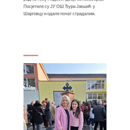
Посјетиле су ЈУ ОШ Ђура Јакшић у
Шарговцу и одале почат страдалим.