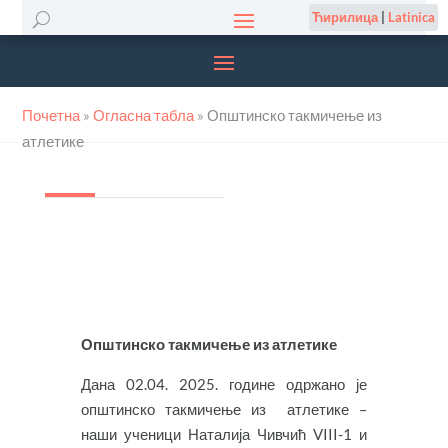
Ћирилица
|
Latinica
Почетна
»
Огласна табла
»
Општинско такмичење из
атлетике
Општинско такмичење из атлетике
Дана 02.04. 2025. године одржано је
општинско такмичење из атлетике –
наши ученици Наталија Чивчић VIII-1 и