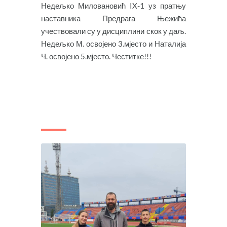
Недељко Миловановић IX-1 уз пратњу
наставника Предрага Њежића
учествовали су у дисциплини скок у даљ.
Недељко М. освојено 3.мјесто и Наталија
Ч. освојено 5.мјесто. Честитке!!!